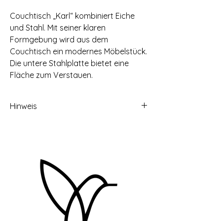
Couchtisch „Karl“ kombiniert Eiche
und Stahl. Mit seiner klaren
Formgebung wird aus dem
Couchtisch ein modernes Möbelstück.
Die untere Stahlplatte bietet eine
Fläche zum Verstauen.
Hinweis
Das auf den Fotos abgebildete Produkt
ist ein Musterstück. Dein Wohnaccessoires
wird in Farbe, Struktur und
Formbeschaffenheit abweichen, da es
sich bei den verwendeten Materialien um
das Naturprodukt Holz handelt.
Preise inkl. 19% MwSt.