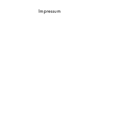
Impressum
Datenschutz
AGB
Zahlungsmethoden
Versand & Rückgabe
Instagram
Facebook
Pinterest