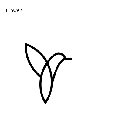
Hinweis
Das auf den Fotos abgebildete Produkt
ist ein Musterstück. Dein Wohnaccessoires
wird in Farbe, Struktur und
Formbeschaffenheit abweichen, da es
sich bei den verwendeten Materialien um
das Naturprodukt Holz handelt.
Preise inkl. 19% MwSt.