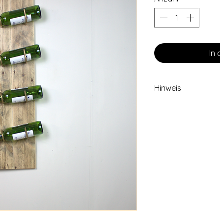
In
Hinweis
Das auf den Fotos a
Musterstück. Dein W
Struktur und Formbe
sich bei den verwen
Naturprodukt Holz h
Preise inkl. 19% MwSt